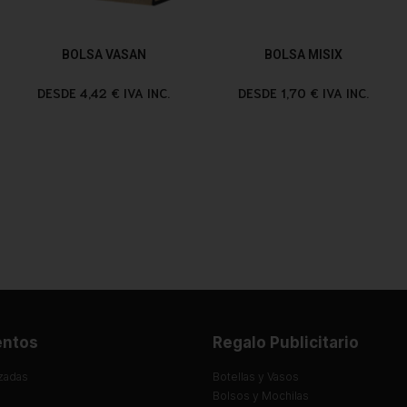
BOLSA VASAN
BOLSA MISIX
DESDE 4,42 € IVA INC.
DESDE 1,70 € IVA INC.
entos
Regalo Publicitario
zadas
Botellas y Vasos
Bolsos y Mochilas