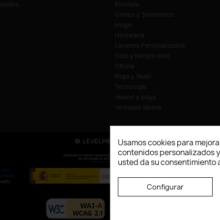
lizados
Escritura
Gorros y Sombreros
Hogar
Hostelería
Llaveros Personalizados
Ocio y tiempo libre
Oficina
Ropa y Textil
Tecnología
Verano y playa
Vestuario laboral
© LEVELPRINT - 2026
Usamos cookies para mejorar
contenidos personalizados y a
usted da su consentimiento a
Configurar
La página dispone de código accesibl