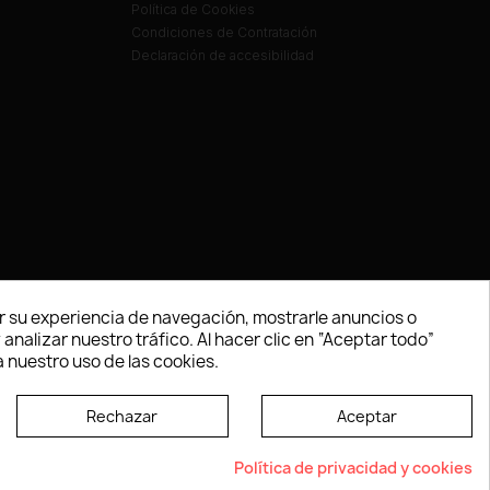
Política de Cookies
Condiciones de Contratación
Declaración de accesibilidad
 su experiencia de navegación, mostrarle anuncios o
nalizar nuestro tráfico. Al hacer clic en “Aceptar todo”
 nuestro uso de las cookies.
Rechazar
Aceptar
e según las normas dictadas por la W3C
Política de privacidad y cookies