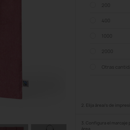
200
400
1000
2000
Otras canti
2. Elija área/s de impres
3. Configura el marcaje 
área