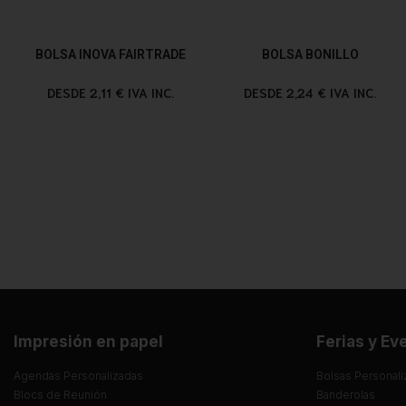
BOLSA INOVA FAIRTRADE
BOLSA BONILLO
DESDE 2,11 € IVA INC.
DESDE 2,24 € IVA INC.
Impresión en papel
Ferias y Ev
Agendas Personalizadas
Bolsas Personali
Blocs de Reunión
Banderolas