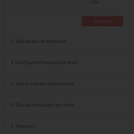
Uds.
Siguiente
2. Elija área/s de impresión
3. Configura el marcaje por área
4. Elija el color/es del producto
5. Elija las cantidades por color
6. Resumen