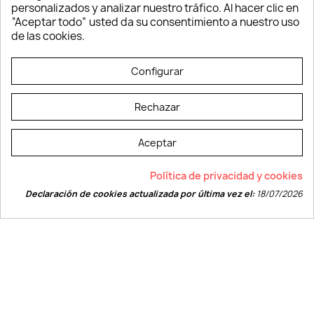
Tecnología
personalizados y analizar nuestro tráfico. Al hacer clic en
Verano y playa
“Aceptar todo” usted da su consentimiento a nuestro uso
Vestuario laboral
de las cookies.
© LEVELPRINT - 2026
Configurar
Rechazar
Aceptar
La página dispone de código accesible según las normas dictadas por la
Política de privacidad y cookies
W3C
Declaración de cookies actualizada por última vez el:
18/07/2026