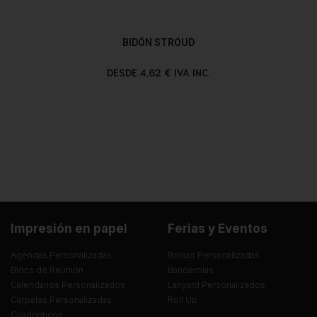
BIDÓN STROUD
DESDE 4,62 € IVA INC.
Impresión en papel
Ferias y Eventos
Agendas Personalizadas
Bolsas Personalizadas
Blocs de Reunión
Banderolas
Calendarios Personalizados
Lanyard Personalizados
Carpetas Personalizadas
Roll Up
Cuadrípticos