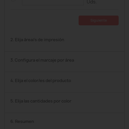
Uds.
Siguiente
2. Elija área/s de impresión
3. Configura el marcaje por área
4. Elija el color/es del producto
5. Elija las cantidades por color
6. Resumen