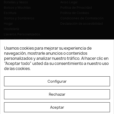
Botellas y Vasos
Aviso Legal
Bolsos y Mochilas
Política de Privacidad
Escritura
Política de Cookies
Gorros y Sombreros
Condiciones de Contratación
Hogar
Declaración de accesibilidad
Hostelería
Llaveros Personalizados
Ocio y tiempo libre
Oficina
Usamos cookies para mejorar su experiencia de
Ropa y Textil
navegación, mostrarle anuncios o contenidos
Tecnología
personalizados y analizar nuestro tráfico. Al hacer clic en
Verano y playa
“Aceptar todo” usted da su consentimiento a nuestro uso
Vestuario laboral
de las cookies.
© LEVELPRINT - 2026
Configurar
Rechazar
Aceptar