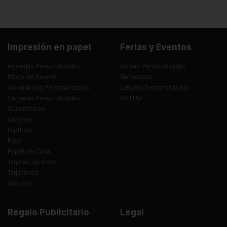
Impresión en papel
Ferias y Eventos
Agendas Personalizadas
Bolsas Personalizadas
Blocs de Reunión
Banderolas
Calendarios Personalizados
Lanyard Personalizados
Carpetas Personalizadas
Roll Up
Cuadrípticos
Carteles
Dípticos
Flyer
Papel de Carta
Tarjetas de Visita
Tarjetones
Trípticos
Regalo Publicitario
Legal