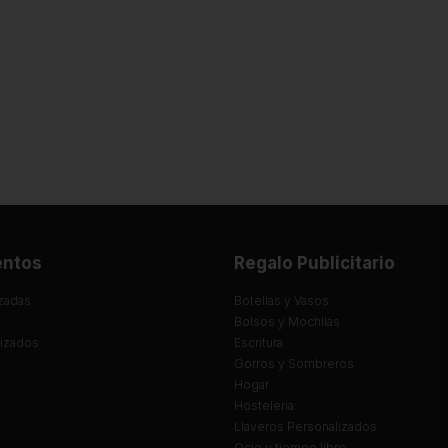
entos
Regalo Publicitario
zadas
Botellas y Vasos
Bolsos y Mochilas
lizados
Escritura
Gorros y Sombreros
Hogar
Hostelería
Llaveros Personalizados
Ocio y tiempo libre