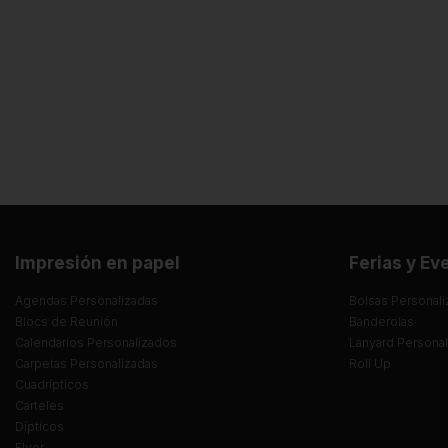
Impresión en papel
Ferias y Ev
Agendas Personalizadas
Bolsas Personali
Blocs de Reunión
Banderolas
Calendarios Personalizados
Lanyard Persona
Carpetas Personalizadas
Roll Up
Cuadrípticos
Carteles
Dípticos
Flyer