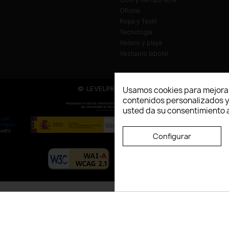
Oficina
Ropa y Textil
Tecnología
Verano y playa
Vestuario laboral
© LEVELPRINT - 2026
Usamos cookies para mejorar
contenidos personalizados y a
usted da su consentimiento a
Configurar
La página dispone de código accesibl