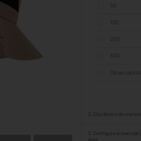
50
100
250
500
Otras canti
2. Elija área/s de impres
3. Configura el marcaje 
área