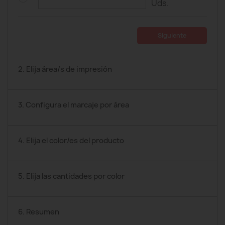
Uds.
Siguiente
2. Elija área/s de impresión
3. Configura el marcaje por área
4. Elija el color/es del producto
5. Elija las cantidades por color
6. Resumen