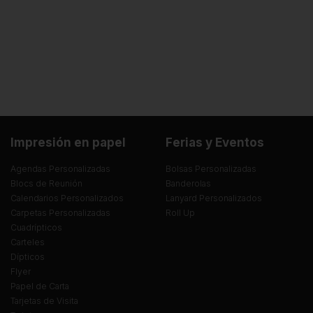
Impresión en papel
Ferias y Eventos
Agendas Personalizadas
Bolsas Personalizadas
Blocs de Reunión
Banderolas
Calendarios Personalizados
Lanyard Personalizados
Carpetas Personalizadas
Roll Up
Cuadrípticos
Carteles
Dípticos
Flyer
Papel de Carta
Tarjetas de Visita