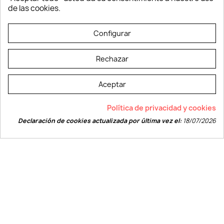
Vestuario laboral
de las cookies.
© LEVELPRINT - 2026
Configurar
Rechazar
Aceptar
La página dispone de código accesible según las normas dictadas por la
Política de privacidad y cookies
W3C
Declaración de cookies actualizada por última vez el:
18/07/2026