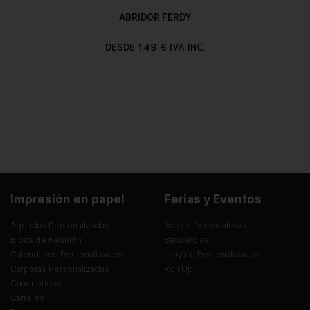
ABRIDOR FERDY
DESDE 1,49 € IVA INC.
Impresión en papel
Ferias y Eventos
Agendas Personalizadas
Bolsas Personalizadas
Blocs de Reunión
Banderolas
Calendarios Personalizados
Lanyard Personalizados
Carpetas Personalizadas
Roll Up
Cuadrípticos
Carteles