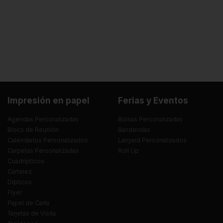
Impresión en papel
Ferias y Eventos
Agendas Personalizadas
Bolsas Personalizadas
Blocs de Reunión
Banderolas
Calendarios Personalizados
Lanyard Personalizados
Carpetas Personalizadas
Roll Up
Cuadrípticos
Carteles
Dípticos
Flyer
Papel de Carta
Tarjetas de Visita