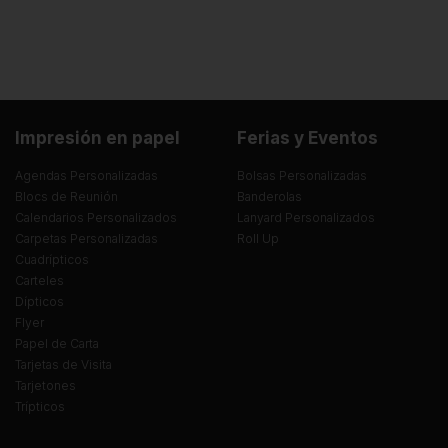
Impresión en papel
Ferias y Eventos
Agendas Personalizadas
Bolsas Personalizadas
Blocs de Reunión
Banderolas
Calendarios Personalizados
Lanyard Personalizados
Carpetas Personalizadas
Roll Up
Cuadrípticos
Carteles
Dípticos
Flyer
Papel de Carta
Tarjetas de Visita
Tarjetones
Trípticos