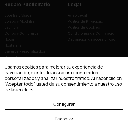
Regalo Publicitario
Legal
Botellas y Vasos
Aviso Legal
Bolsos y Mochilas
Política de Privacidad
Escritura
Política de Cookies
Gorros y Sombreros
Condiciones de Contratación
Hogar
Declaración de accesibilidad
Hostelería
Llaveros Personalizados
Ocio y tiempo libre
Oficina
Usamos cookies para mejorar su experiencia de
Ropa y Textil
navegación, mostrarle anuncios o contenidos
Tecnología
personalizados y analizar nuestro tráfico. Al hacer clic en
Verano y playa
“Aceptar todo” usted da su consentimiento a nuestro uso
Vestuario laboral
de las cookies.
© LEVELPRINT - 2026
Configurar
Rechazar