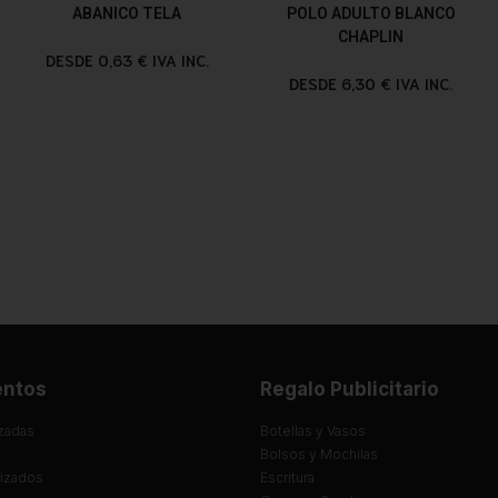
ABANICO TELA
POLO ADULTO BLANCO
CHAPLIN
DESDE 0,63 € IVA INC.
DESDE 6,30 € IVA INC.
entos
Regalo Publicitario
zadas
Botellas y Vasos
Bolsos y Mochilas
lizados
Escritura