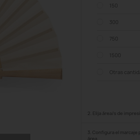
150
300
750
1500
Otras canti
2. Elija área/s de impres
3. Configura el marcaje 
área