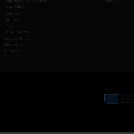
Carpetas Personalizadas
Roll Up
Cuadrípticos
Carteles
Dípticos
Flyer
Papel de Carta
Tarjetas de Visita
Tarjetones
Trípticos