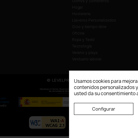
Gorros y Sombreros
Hogar
Hostelería
Llaveros Personalizados
Ocio y tiempo libre
Oficina
Ropa y Textil
Tecnología
Verano y playa
Vestuario laboral
© LEVELPRINT - 2026
Usamos cookies para mejorar
contenidos personalizados y a
usted da su consentimiento a
Configurar
La página dispone de código accesibl