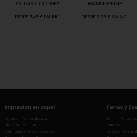
POLO ADULTO TROKY
ABANICO PROKIP
DESDE 5,45 € IVA INC.
DESDE 2,06 € IVA INC.
Impresión en papel
Ferias y Ev
Agendas Personalizadas
Bolsas Personali
Blocs de Reunión
Banderolas
Calendarios Personalizados
Lanyard Persona