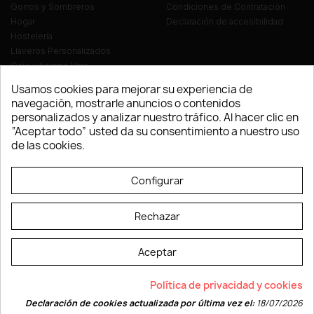
Gorros y Sombreros
Condiciones de Contratación
Hogar
Declaración de accesibilidad
Hostelería
Llaveros Personalizados
Ocio y tiempo libre
Oficina
Usamos cookies para mejorar su experiencia de
Ropa y Textil
navegación, mostrarle anuncios o contenidos
Tecnología
personalizados y analizar nuestro tráfico. Al hacer clic en
Verano y playa
“Aceptar todo” usted da su consentimiento a nuestro uso
Vestuario laboral
de las cookies.
© LEVELPRINT - 2026
Configurar
Rechazar
Aceptar
La página dispone de código accesible según las normas dictadas por la
Política de privacidad y cookies
W3C
Declaración de cookies actualizada por última vez el:
18/07/2026