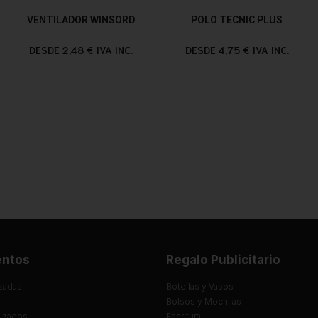
VENTILADOR WINSORD
POLO TECNIC PLUS
DESDE 2,48 € IVA INC.
DESDE 4,75 € IVA INC.
entos
Regalo Publicitario
zadas
Botellas y Vasos
Bolsos y Mochilas
lizados
Escritura