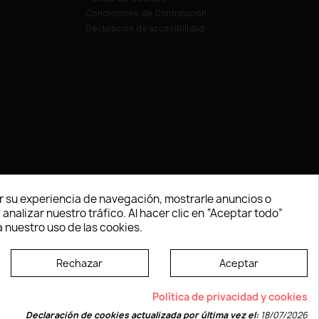
Condiciones de Contratación
Declaración de accesibilidad
 su experiencia de navegación, mostrarle anuncios o
nalizar nuestro tráfico. Al hacer clic en “Aceptar todo”
 nuestro uso de las cookies.
Rechazar
Aceptar
e según las normas dictadas por la W3C
Política de privacidad y cookies
Declaración de cookies actualizada por última vez el:
18/07/2026