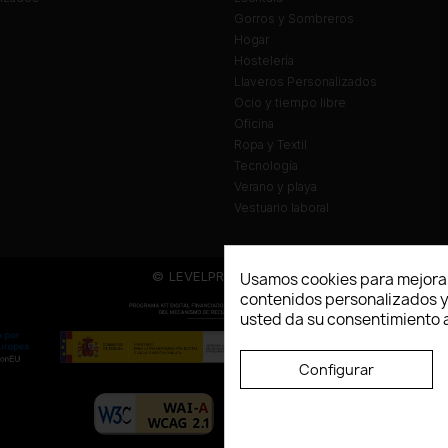
Gorros y Sombreros
Hogar
Hostelería
Llaveros Personalizados
Ocio y tiempo libre
Oficina
Ropa y Textil
Tecnología
Verano y playa
Vestuario laboral
© LEVELPRINT - 2026
Usamos cookies para mejorar
contenidos personalizados y a
usted da su consentimiento a
Configurar
La página dispone de código accesibl