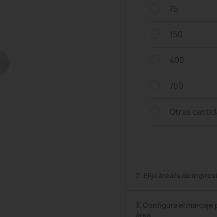
75
150
400
750
Otras canti
2. Elija área/s de impres
3. Configura el marcaje 
área