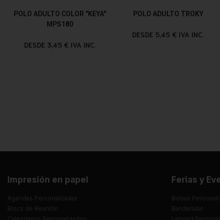
POLO ADULTO COLOR "KEYA"
POLO ADULTO TROKY
MPS180
DESDE 5,45 € IVA INC.
DESDE 3,45 € IVA INC.
Impresión en papel
Ferias y Ev
Agendas Personalizadas
Bolsas Personali
Blocs de Reunión
Banderolas
Calendarios Personalizados
Lanyard Persona