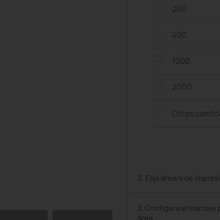
200
400
1000
2000
Otras canti
2. Elija área/s de impres
3. Configura el marcaje 
área