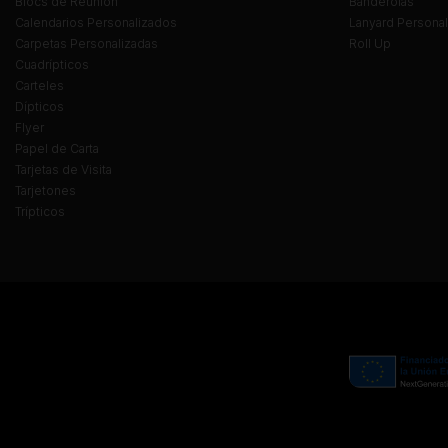
Blocs de Reunión
Banderolas
Calendarios Personalizados
Lanyard Persona
Carpetas Personalizadas
Roll Up
Cuadrípticos
Carteles
Dípticos
Flyer
Papel de Carta
Tarjetas de Visita
Tarjetones
Trípticos