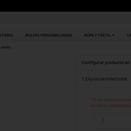
CITARIO
BOLSAS PERSONALIZADAS
ROPA Y TEXTIL
CA
UBARK
Configurar producto en
1. Elija la cantidad total
*Si necesita una can
de otras cantidades
1