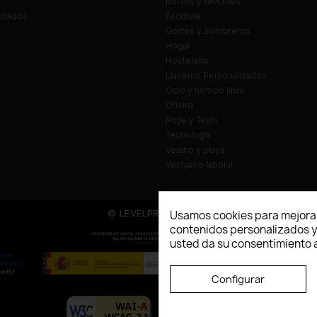
Bolsos y Mochilas
lizados
Escritura
Gorros y Sombreros
Hogar
Hostelería
Llaveros Personalizados
Ocio y tiempo libre
Oficina
Ropa y Textil
Tecnología
Verano y playa
Vestuario laboral
© LEVELPRINT - 2026
Usamos cookies para mejorar
contenidos personalizados y a
usted da su consentimiento a
Configurar
La página dispone de código accesibl