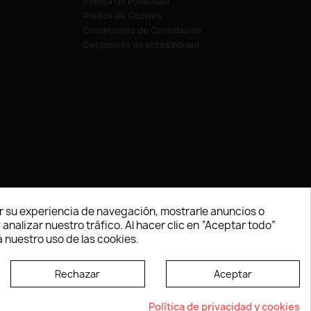
Política de Privacidad
Política de Cookies
Condiciones de Contratación
Declaración de accesibilidad
 su experiencia de navegación, mostrarle anuncios o
nalizar nuestro tráfico. Al hacer clic en “Aceptar todo”
 nuestro uso de las cookies.
Rechazar
Aceptar
e según las normas dictadas por la W3C
Política de privacidad y cookies