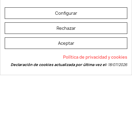
© LEVELPRINT - 2026
Configurar
Rechazar
Aceptar
La página dispone de código accesible según las normas dictadas por la
Política de privacidad y cookies
W3C
Declaración de cookies actualizada por última vez el:
18/07/2026