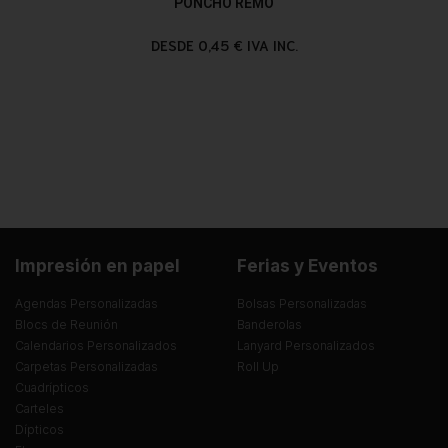
PONCHO REMO
DESDE 0,45 € IVA INC.
Impresión en papel
Ferias y Eventos
Agendas Personalizadas
Bolsas Personalizadas
Blocs de Reunión
Banderolas
Calendarios Personalizados
Lanyard Personalizados
Carpetas Personalizadas
Roll Up
Cuadrípticos
Carteles
Dípticos