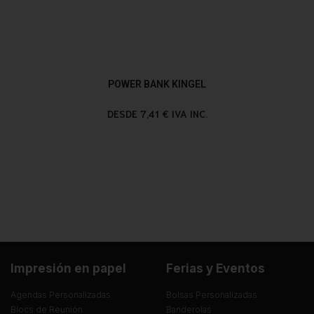
POWER BANK KINGEL
DESDE 7,41 € IVA INC.
Impresión en papel
Ferias y Eventos
Agendas Personalizadas
Bolsas Personalizadas
Blocs de Reunión
Banderolas