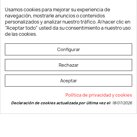
Oficina
Usamos cookies para mejorar su experiencia de
Ropa y Textil
navegación, mostrarle anuncios o contenidos
Tecnología
personalizados y analizar nuestro tráfico. Al hacer clic en
Verano y playa
“Aceptar todo” usted da su consentimiento a nuestro uso
Vestuario laboral
de las cookies.
© LEVELPRINT - 2026
Configurar
Rechazar
Aceptar
La página dispone de código accesible según las normas dictadas por la
Política de privacidad y cookies
W3C
Declaración de cookies actualizada por última vez el:
18/07/2026