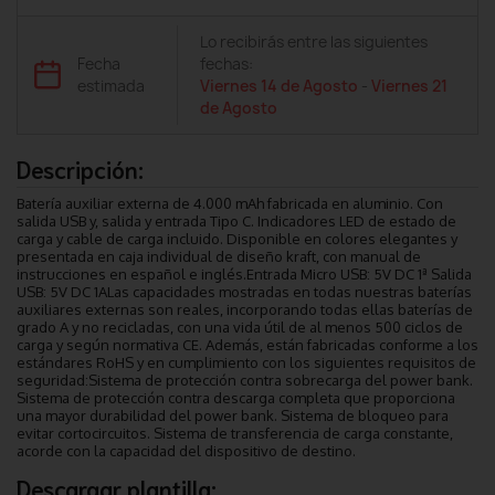
Lo recibirás entre las siguientes
Fecha
fechas:
estimada
Viernes 14 de Agosto
-
Viernes 21
de Agosto
Descripción:
Batería auxiliar externa de 4.000 mAh fabricada en aluminio. Con
salida USB y, salida y entrada Tipo C. Indicadores LED de estado de
carga y cable de carga incluido. Disponible en colores elegantes y
presentada en caja individual de diseño kraft, con manual de
instrucciones en español e inglés.Entrada Micro USB: 5V DC 1ª Salida
USB: 5V DC 1ALas capacidades mostradas en todas nuestras baterías
auxiliares externas son reales, incorporando todas ellas baterías de
grado A y no recicladas, con una vida útil de al menos 500 ciclos de
carga y según normativa CE. Además, están fabricadas conforme a los
estándares RoHS y en cumplimiento con los siguientes requisitos de
seguridad:Sistema de protección contra sobrecarga del power bank.
Sistema de protección contra descarga completa que proporciona
una mayor durabilidad del power bank. Sistema de bloqueo para
evitar cortocircuitos. Sistema de transferencia de carga constante,
acorde con la capacidad del dispositivo de destino.
Descargar plantilla: