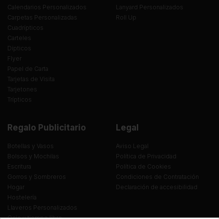
Calendarios Personalizados
Lanyard Personalizados
Carpetas Personalizadas
Roll Up
Cuadrípticos
Carteles
Dípticos
Flyer
Papel de Carta
Tarjetas de Visita
Tarjetones
Trípticos
Regalo Publicitario
Legal
Botellas y Vasos
Aviso Legal
Bolsos y Mochilas
Política de Privacidad
Escritura
Política de Cookies
Gorros y Sombreros
Condiciones de Contratación
Hogar
Declaración de accesibilidad
Hostelería
Llaveros Personalizados
Ocio y tiempo libre