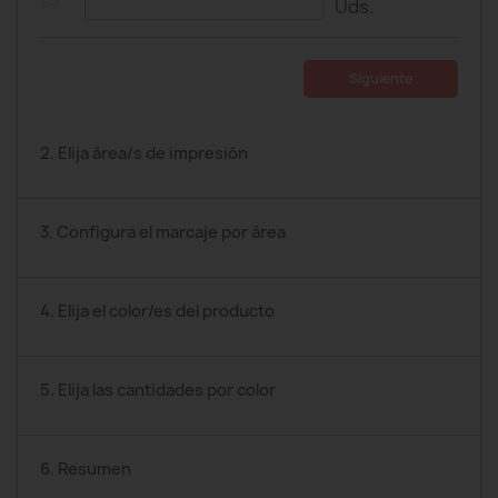
Uds.
Siguiente
2. Elija área/s de impresión
3. Configura el marcaje por área
4. Elija el color/es del producto
5. Elija las cantidades por color
6. Resumen