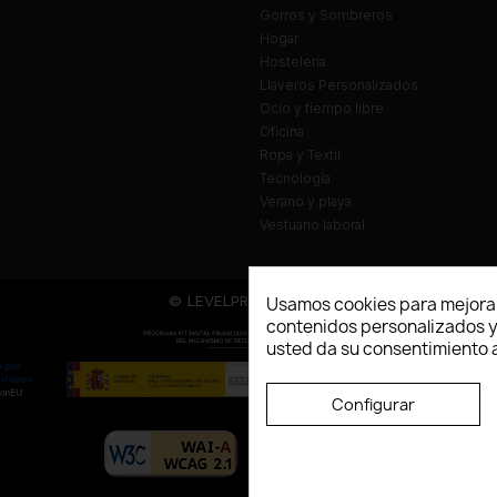
Gorros y Sombreros
Hogar
Hostelería
Llaveros Personalizados
Ocio y tiempo libre
Oficina
Ropa y Textil
Tecnología
Verano y playa
Vestuario laboral
© LEVELPRINT - 2026
Usamos cookies para mejorar
contenidos personalizados y a
usted da su consentimiento a
Configurar
La página dispone de código accesibl