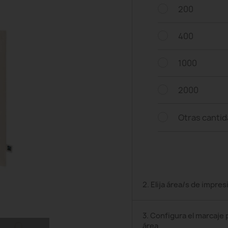
200
400
1000
2000
Otras canti
2. Elija área/s de impres
3. Configura el marcaje 
área