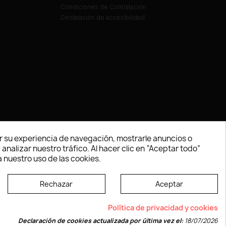
Condiciones de Contratación
Declaración de accesibilidad
 su experiencia de navegación, mostrarle anuncios o
nalizar nuestro tráfico. Al hacer clic en “Aceptar todo”
 nuestro uso de las cookies.
Rechazar
Aceptar
e según las normas dictadas por la W3C
Política de privacidad y cookies
Declaración de cookies actualizada por última vez el:
18/07/2026