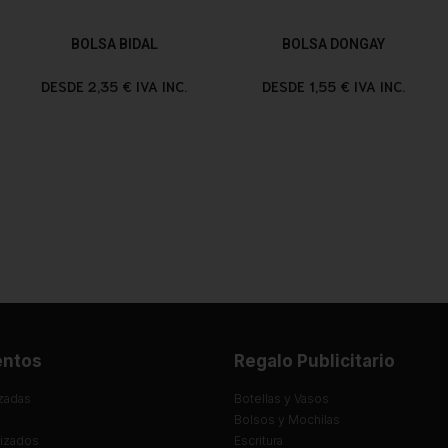
BOLSA BIDAL
BOLSA DONGAY
DESDE 2,35 € IVA INC.
DESDE 1,55 € IVA INC.
entos
Regalo Publicitario
zadas
Botellas y Vasos
Bolsos y Mochilas
lizados
Escritura