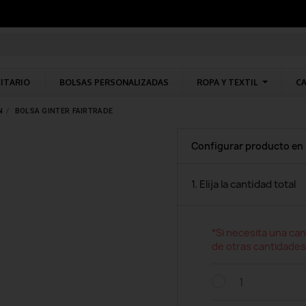
CITARIO
BOLSAS PERSONALIZADAS
ROPA Y TEXTIL
CA
N
BOLSA GINTER FAIRTRADE
Configurar producto en
1. Elija la cantidad total
*Si necesita una can
de otras cantidades
1