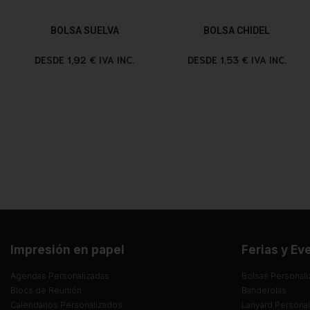
BOLSA SUELVA
BOLSA CHIDEL
DESDE 1,92 € IVA INC.
DESDE 1,53 € IVA INC.
Impresión en papel
Ferias y Ev
Agendas Personalizadas
Bolsas Personali
Blocs de Reunión
Banderolas
Calendarios Personalizados
Lanyard Persona