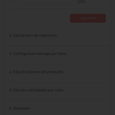
Uds.
Siguiente
2. Elija área/s de impresión
3. Configura el marcaje por área
4. Elija el color/es del producto
5. Elija las cantidades por color
6. Resumen