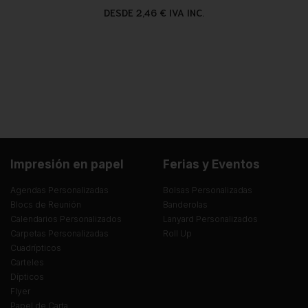
DESDE 2,46 € IVA INC.
Impresión en papel
Ferias y Eventos
Agendas Personalizadas
Bolsas Personalizadas
Blocs de Reunión
Banderolas
Calendarios Personalizados
Lanyard Personalizados
Carpetas Personalizadas
Roll Up
Cuadrípticos
Carteles
Dípticos
Flyer
Papel de Carta