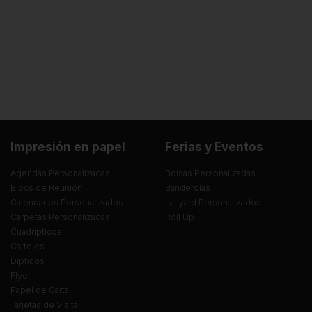
Impresión en papel
Ferias y Eventos
Agendas Personalizadas
Bolsas Personalizadas
Blocs de Reunión
Banderolas
Calendarios Personalizados
Lanyard Personalizados
Carpetas Personalizadas
Roll Up
Cuadrípticos
Carteles
Dípticos
Flyer
Papel de Carta
Tarjetas de Visita